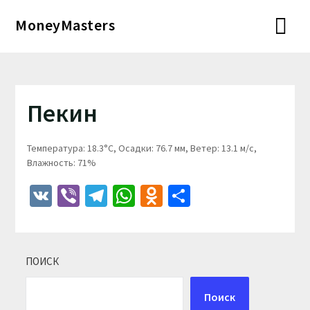
Перейти
MoneyMasters
к
содержимому
Пекин
Температура: 18.3°C, Осадки: 76.7 мм, Ветер: 13.1 м/с,
Влажность: 71%
VK
Viber
Telegram
WhatsApp
Odnoklassniki
Отправить
ПОИСК
Поиск