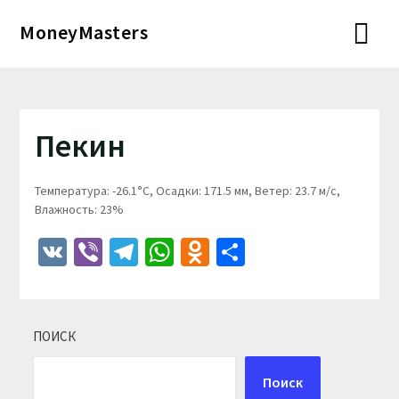
Перейти
MoneyMasters
к
содержимому
Пекин
Температура: -26.1°C, Осадки: 171.5 мм, Ветер: 23.7 м/с,
Влажность: 23%
VK
Viber
Telegram
WhatsApp
Odnoklassniki
Отправить
ПОИСК
Поиск