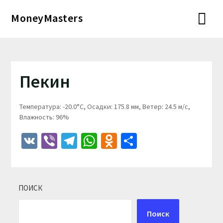
Перейти
MoneyMasters
к
содержимому
Пекин
Температура: -20.0°C, Осадки: 175.8 мм, Ветер: 24.5 м/с,
Влажность: 96%
VK
Viber
Telegram
WhatsApp
Odnoklassniki
Отправить
ПОИСК
Поиск