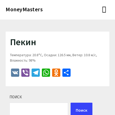
Перейти
MoneyMasters
к
содержимому
Пекин
Температура: 20.8°C, Осадки: 126.5 мм, Ветер: 10.8 м/с,
Влажность: 98%
VK
Viber
Telegram
WhatsApp
Odnoklassniki
Отправить
ПОИСК
Поиск