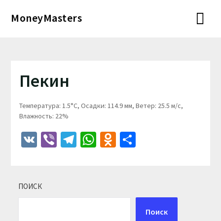
Перейти
MoneyMasters
к
содержимому
Пекин
Температура: 1.5°C, Осадки: 114.9 мм, Ветер: 25.5 м/с,
Влажность: 22%
VK
Viber
Telegram
WhatsApp
Odnoklassniki
Отправить
ПОИСК
Поиск