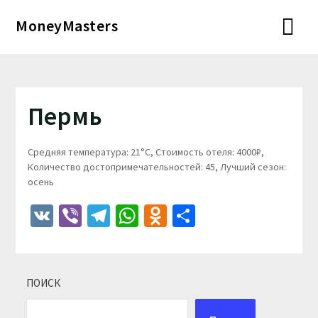
Перейти
MoneyMasters
к
содержимому
Пермь
Средняя температура: 21°C, Стоимость отеля: 4000₽,
Количество достопримечательностей: 45, Лучший сезон:
осень
VK
Viber
Telegram
WhatsApp
Odnoklassniki
Отправить
ПОИСК