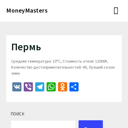
Перейти
MoneyMasters
к
содержимому
Пермь
Средняя температура: 10°C, Стоимость отеля: 12000₽,
Количество достопримечательностей: 49, Лучший сезон:
зима
VK
Viber
Telegram
WhatsApp
Odnoklassniki
Отправить
ПОИСК