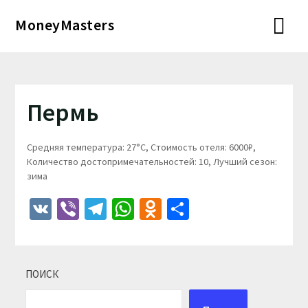
Перейти
MoneyMasters
к
содержимому
Пермь
Средняя температура: 27°C, Стоимость отеля: 6000₽,
Количество достопримечательностей: 10, Лучший сезон:
зима
VK
Viber
Telegram
WhatsApp
Odnoklassniki
Отправить
ПОИСК