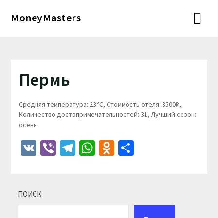
Перейти
MoneyMasters
к
содержимому
Пермь
Средняя температура: 23°C, Стоимость отеля: 3500₽,
Количество достопримечательностей: 31, Лучший сезон:
осень
VK
Viber
Telegram
WhatsApp
Odnoklassniki
Отправить
ПОИСК