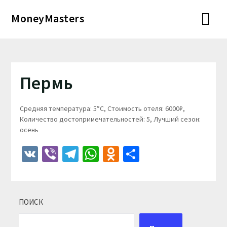
Перейти
MoneyMasters
к
содержимому
Пермь
Средняя температура: 5°C, Стоимость отеля: 6000₽,
Количество достопримечательностей: 5, Лучший сезон:
осень
VK
Viber
Telegram
WhatsApp
Odnoklassniki
Отправить
ПОИСК