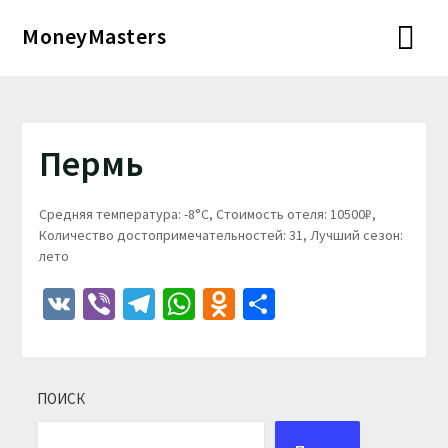
Перейти
MoneyMasters
к
содержимому
Пермь
Средняя температура: -8°C, Стоимость отеля: 10500₽,
Количество достопримечательностей: 31, Лучший сезон:
лето
VK
Viber
Telegram
WhatsApp
Odnoklassniki
Отправить
ПОИСК