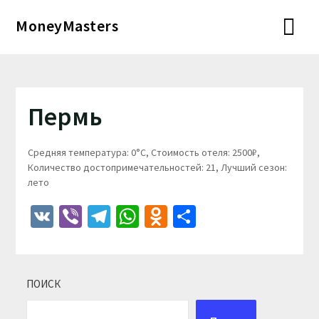
Перейти
MoneyMasters
к
содержимому
Пермь
Средняя температура: 0°C, Стоимость отеля: 2500₽,
Количество достопримечательностей: 21, Лучший сезон:
лето
VK
Viber
Telegram
WhatsApp
Odnoklassniki
Отправить
ПОИСК