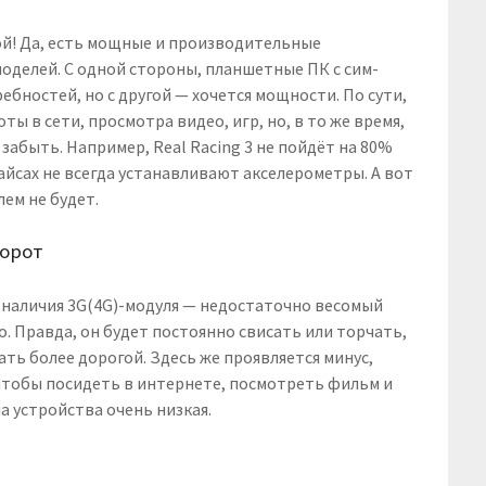
ой! Да, есть мощные и производительные
моделей. С одной стороны, планшетные ПК с сим-
ебностей, но с другой — хочется мощности. По сути,
ты в сети, просмотра видео, игр, но, в то же время,
забыть. Например, Real Racing 3 не пойдёт на 80%
вайсах не всегда устанавливают акселерометры. А вот
ем не будет.
борот
 наличия 3G(4G)-модуля — недостаточно весомый
. Правда, он будет постоянно свисать или торчать,
ть более дорогой. Здесь же проявляется минус,
чтобы посидеть в интернете, посмотреть фильм и
а устройства очень низкая.