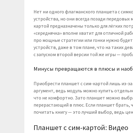
Нет ни одного флагманского планшета с симк
устройства, но они всегда позади передовых 
картой предназначены только для лёгких потр
«середнячка» вполне хватит для отличной рабо
про мощные стратегии или гонки нужно будет 
устройств, даже в том плане, что на таких де
с запуском второй версии той же игры — пробл
Минусы превращаются в плюсы и нао
Приобрести планшет с сим-картой лишь из-за
аргумент, ведь модуль можно купить отдельно
что не комфортно. Зато планшет можно выбра
перерастающий в плюс. Если планшет брать, 
почитать книгу — это лучший выбор, ведь цен
Планшет с сим-картой: Видео