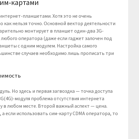
сим-картами
интернет-планшетами. Хотя это не очень
о как нельзя точно. Основной вектор деятельности
арительно монтирует в планшет один-два 3G-
 любого оператора (даже если гаджет залочен под
ланшеты с одним модулем. Настройка самого
льшинстве случаев необходимо лишь прописать три
тоимость
уль. Но здесь и первая загвоздка — точка доступа
 3G(4G)-модуля проблема отсутствия интернета
ту в любом месте. Второй важный аспект — цена.
 а если использовать сим-карту CDMA оператора, то