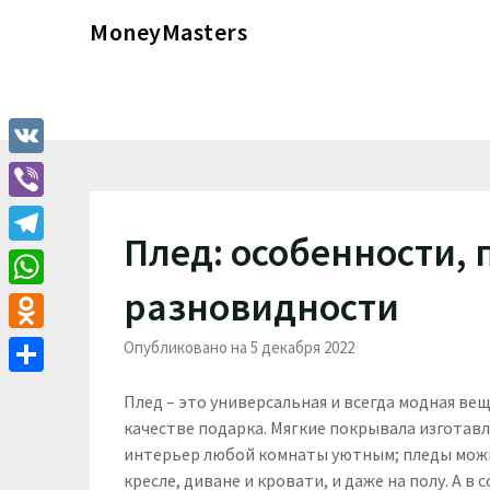
Перейти
MoneyMasters
к
содержимому
VK
Viber
Плед: особенности,
Telegram
разновидности
WhatsApp
Odnoklassniki
Опубликовано на 5 декабря 2022
Отправить
Плед – это универсальная и всегда модная вещ
качестве подарка. Мягкие покрывала изготав
интерьер любой комнаты уютным; пледы можно
кресле, диване и кровати, и даже на полу. А 