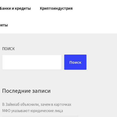
Банки и кредиты
Криптоиндустрия
шеты
ПОИСК
Поиск
Последние записи
В Займхаб объяснили, зачем в карточках
МФО указывают юридические лица