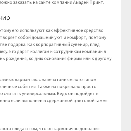
можно заказать на сайте компании Амадей Принт.
нир
потому его используют как эффективное средство
етворяет собой домашний уют и комфорт, поэтому
тве подарка. Как корпоративный сувенир, плед
су. Его дарят коллегам и сотрудникам компании в
ень рождения, ко дню основания фирмы или к другому
 разных вариантах: с напечатанным логотипом
зличные события. Также на покрывало просто
но считать универсальным. Ведь он подойдет в
бенно если выполнен в сдержанной цветовой гамме.
ного пледа в том, что он гармонично дополнит