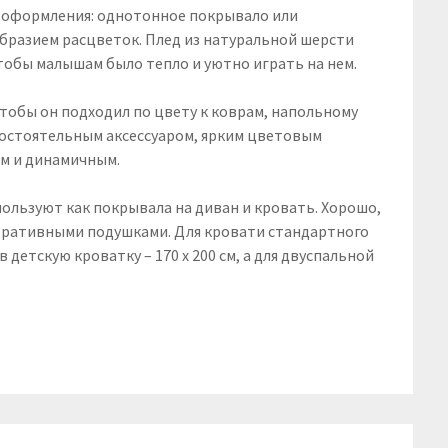
 оформления: однотонное покрывало или
бразием расцветок. Плед из натуральной шерсти
тобы малышам было тепло и уютно играть на нем.
тобы он подходил по цвету к коврам, напольному
мостоятельным аксессуаром, ярким цветовым
ым и динамичным.
ользуют как покрывала на диван и кровать. Хорошо,
екоративными подушками. Для кровати стандартного
в детскую кроватку – 170 х 200 см, а для двуспальной