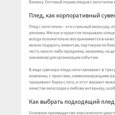
бизнесу. Оптовый пошив пледов с логотипом 
Плед, как корпоративный суве
Плед с логотипом – это стильный аксессуар, 
рекламы. Мягкое и пушистое покрывало олиц
всегда положительно воспринимается в качес
можно подарить клиентам, партнерам по бизне
честь какого-либо праздника, например, на д
значимому для организации событию.
В виде сувенира пледы изготавливают в трех
компании, с принтами, символизирующими ра
пришивают бирку с лого, и этот вариант мож
качестве аксессуара к любому интерьеру, осо
Как выбрать подходящий плед
Основное преимущество классического шерстя