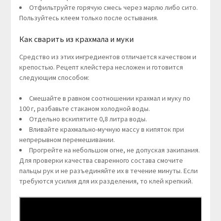
Отфильтруйте горячую смесь через марлю либо сито.
Пользуйтесь клеем только после остывания.
Как сварить из крахмала и муки
Средство из этих ингредиентов отличается качеством и
крепостью. Рецепт клейстера несложен и готовится
следующим способом:
Смешайте в равном соотношении крахмал и муку по
100 г, разбавьте стаканом холодной воды.
Отдельно вскипятите 0,8 литра воды.
Вливайте крахмально-мучную массу в кипяток при
непрерывном перемешивании.
Прогрейте на небольшом огне, не допуская закипания.
Для проверки качества сваренного состава смочите
пальцы рук и не разъединяйте их в течение минуты. Если
требуются усилия для их разделения, то клей крепкий.