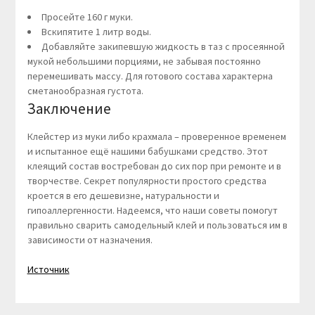
Просейте 160 г муки.
Вскипятите 1 литр воды.
Добавляйте закипевшую жидкость в таз с просеянной
мукой небольшими порциями, не забывая постоянно
перемешивать массу. Для готового состава характерна
сметанообразная густота.
Заключение
Клейстер из муки либо крахмала – проверенное временем
и испытанное ещё нашими бабушками средство. Этот
клеящий состав востребован до сих пор при ремонте и в
творчестве. Секрет популярности простого средства
кроется в его дешевизне, натуральности и
гипоаллергенности. Надеемся, что наши советы помогут
правильно сварить самодельный клей и пользоваться им в
зависимости от назначения.
Источник