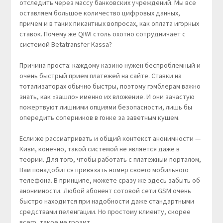
отследить через массу банковских учреждений. Мы все
оставляем большое количество цифровых данных,
причем и в таких пикантных вопросах, как оплата игорных
ставок. Почему же QIWI столь охотно сотрудничает с
системой Betatransfer Kassa?
Причина проста: каждому казино нужен беспроблемный и
очень быстрый прием платежей на сайте. Ставки на
тотализаторах обычно быстры, поэтому гэмблерам важно
знать, как «зашло» именно их вложение. И они зачастую
пожертвуют лишними опциями безопасности, лишь бы
опередить соперников в гонке за заветным кушем.
Если же рассматривать и общий контекст анонимности —
Киви, конечно, такой системой не является даже в
теории. Для того, чтобы работать с платежным порталом,
Вам понадобится привязать номер своего мобильного
телефона. В принципе, можете сразу же здесь забыть об
анонимности. Любой абонент сотовой сети GSM очень
быстро находится при надобности даже стандартными
средствами пеленгации. Но простому клиенту, скорее
всего, такое не грозит.