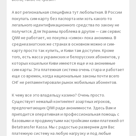
А вот региональная специфика тут любопытная. В России
покупать сим-карту без паспорта или хоть какого-то
легального идентификационного средства по закону не
получится. Для Украины проблема в другом — сам сервис
QIWI не работает, но покупка «симок» пока анонимна. В
среднеазиатских же странах в основном можно и сим-
карту просто так купить, и Киви там доступен. Кроме
того, есть масса украинских и белорусских абонентов, у
которых кошельки Киви имеются еще и на анонимные
сим-карты. Эта платежная система очень стара и работает
еще со времен, когда национальные законы почти всего
СНГ не регламентировали рынок мобильных абонентов.
К чему все это владельцу казино? Очень просто.
Существует немалый контингент азартных игроков,
предпочитающих QIWI ради анонимности. Здесь Вам и
пригодится оперативная и профессиональная помощь с
базовыми и продвинутыми настройками киви-платежей от
Betatransfer Kassa. Мы с радостью развернем для Вас
платежную систему на любую нагрузку и под любые