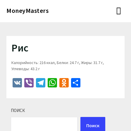
Перейти
MoneyMasters
к
содержимому
Рис
Калорийность: 216 ккал, Белки: 24.7 г, Жиры: 31.7 г,
Углеводы: 43.2 г
VK
Viber
Telegram
WhatsApp
Odnoklassniki
Отправить
ПОИСК
Поиск