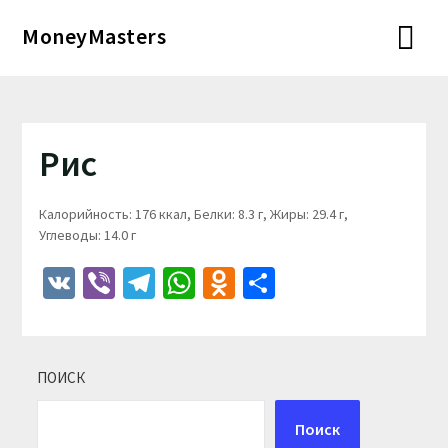
Перейти
MoneyMasters
к
содержимому
Рис
Калорийность: 176 ккал, Белки: 8.3 г, Жиры: 29.4 г,
Углеводы: 14.0 г
VK
Viber
Telegram
WhatsApp
Odnoklassniki
Отправить
ПОИСК
Поиск