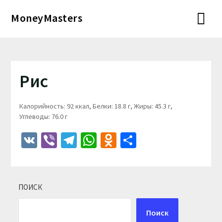
Перейти
MoneyMasters
к
содержимому
Рис
Калорийность: 92 ккал, Белки: 18.8 г, Жиры: 45.3 г,
Углеводы: 76.0 г
VK
Viber
Telegram
WhatsApp
Odnoklassniki
Отправить
ПОИСК
Поиск