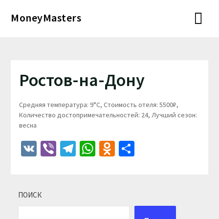
Перейти
MoneyMasters
к
содержимому
Ростов-на-Дону
Средняя температура: 9°C, Стоимость отеля: 5500₽,
Количество достопримечательностей: 24, Лучший сезон:
весна
VK
Viber
Telegram
WhatsApp
Odnoklassniki
Отправить
ПОИСК