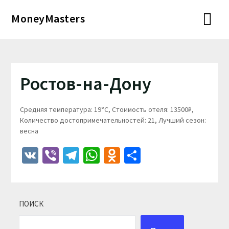
Перейти
MoneyMasters
к
содержимому
Ростов-на-Дону
Средняя температура: 19°C, Стоимость отеля: 13500₽,
Количество достопримечательностей: 21, Лучший сезон:
весна
VK
Viber
Telegram
WhatsApp
Odnoklassniki
Отправить
ПОИСК