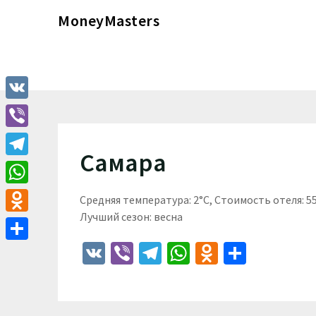
Перейти
MoneyMasters
к
содержимому
VK
Viber
Самара
Telegram
WhatsApp
Средняя температура: 2°C, Стоимость отеля: 
Лучший сезон: весна
Odnoklassniki
VK
Viber
Telegram
WhatsApp
Odnoklass
Отпра
Отправить