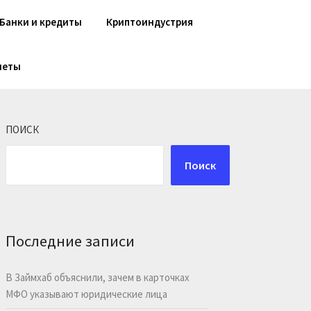
Банки и кредиты
Криптоиндустрия
шеты
ПОИСК
Поиск
Последние записи
В Займхаб объяснили, зачем в карточках
МФО указывают юридические лица