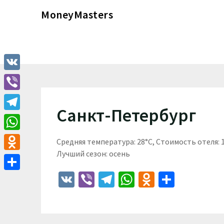
Перейти
MoneyMasters
к
содержимому
VK
Viber
Санкт-Петербург
Telegram
WhatsApp
Средняя температура: 28°C, Стоимость отеля:
Лучший сезон: осень
Odnoklassniki
VK
Viber
Telegram
WhatsApp
Odnoklass
Отпра
Отправить