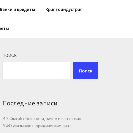
Банки и кредиты
Криптоиндустрия
шеты
ПОИСК
Поиск
Последние записи
В Займхаб объяснили, зачем в карточках
МФО указывают юридические лица