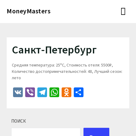
Перейти
MoneyMasters
к
содержимому
Санкт-Петербург
Средняя температура: 25°C, Стоимость отеля: 5500₽,
Количество достопримечательностей: 48, Лучший сезон:
лето
VK
Viber
Telegram
WhatsApp
Odnoklassniki
Отправить
ПОИСК