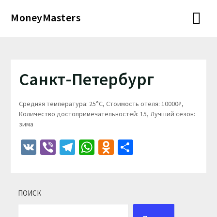
Перейти
MoneyMasters
к
содержимому
Санкт-Петербург
Средняя температура: 25°C, Стоимость отеля: 10000₽,
Количество достопримечательностей: 15, Лучший сезон:
зима
VK
Viber
Telegram
WhatsApp
Odnoklassniki
Отправить
ПОИСК