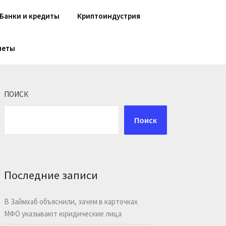
Банки и кредиты
Криптоиндустрия
шеты
ПОИСК
Поиск
Последние записи
В Займхаб объяснили, зачем в карточках
МФО указывают юридические лица