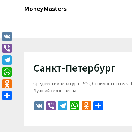
Перейти
MoneyMasters
к
содержимому
VK
Viber
Санкт-Петербург
Telegram
WhatsApp
Средняя температура: 15°C, Стоимость отеля:
Лучший сезон: весна
Odnoklassniki
VK
Viber
Telegram
WhatsApp
Odnoklass
Отпра
Отправить