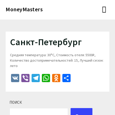
Перейти
MoneyMasters
к
содержимому
Санкт-Петербург
Средняя температура: 30°C, Стоимость отеля: 5500₽,
Количество достопримечательностей: 15, Лучший сезон:
лето
VK
Viber
Telegram
WhatsApp
Odnoklassniki
Отправить
ПОИСК