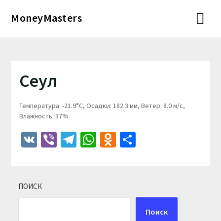
Перейти
MoneyMasters
к
содержимому
Сеул
Температура: -21.9°C, Осадки: 182.3 мм, Ветер: 8.0 м/с,
Влажность: 37%
VK
Viber
Telegram
WhatsApp
Odnoklassniki
Отправить
ПОИСК
Поиск