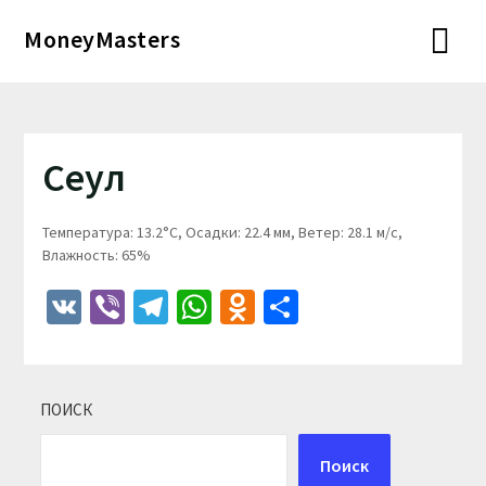
Перейти
MoneyMasters
к
содержимому
Сеул
Температура: 13.2°C, Осадки: 22.4 мм, Ветер: 28.1 м/с,
Влажность: 65%
VK
Viber
Telegram
WhatsApp
Odnoklassniki
Отправить
ПОИСК
Поиск