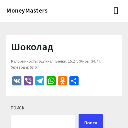
Перейти
MoneyMasters
к
содержимому
Шоколад
Калорийность: 627 ккал, Белки: 15.2 г, Жиры: 34.7 г,
Углеводы: 68.6 г
VK
Viber
Telegram
WhatsApp
Odnoklassniki
Отправить
ПОИСК
Поиск