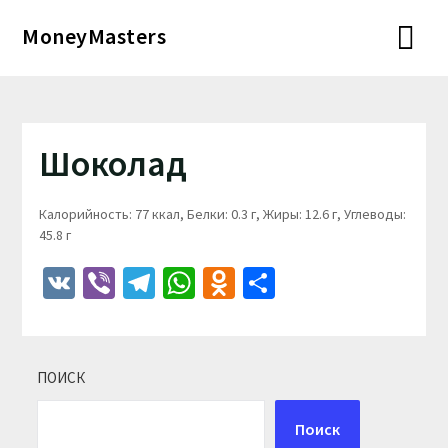
Перейти
MoneyMasters
к
содержимому
Шоколад
Калорийность: 77 ккал, Белки: 0.3 г, Жиры: 12.6 г, Углеводы:
45.8 г
VK
Viber
Telegram
WhatsApp
Odnoklassniki
Отправить
ПОИСК
Поиск