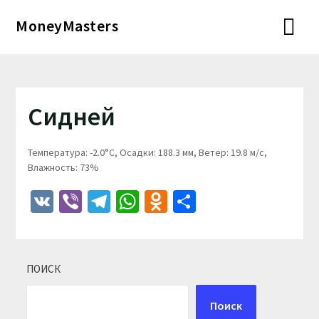
Перейти
MoneyMasters
к
содержимому
Сидней
Температура: -2.0°C, Осадки: 188.3 мм, Ветер: 19.8 м/с,
Влажность: 73%
VK
Viber
Telegram
WhatsApp
Odnoklassniki
Отправить
ПОИСК
Поиск