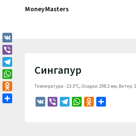
Перейти
MoneyMasters
к
содержимому
VK
Viber
Сингапур
Telegram
WhatsApp
Температура: -23.3°C, Осадки: 298.2 мм, Ветер: 
Odnoklassniki
VK
Viber
Telegram
WhatsApp
Odnoklass
Отпра
Отправить