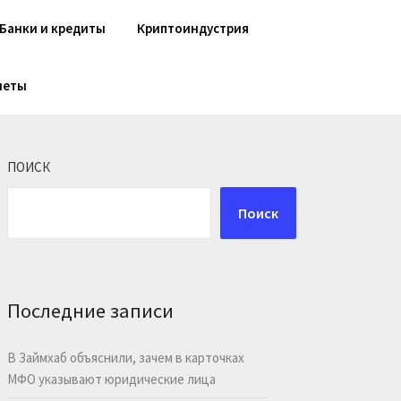
Банки и кредиты
Криптоиндустрия
шеты
ПОИСК
Поиск
Последние записи
В Займхаб объяснили, зачем в карточках
МФО указывают юридические лица