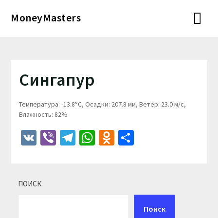
Перейти
MoneyMasters
к
содержимому
Сингапур
Температура: -13.8°C, Осадки: 207.8 мм, Ветер: 23.0 м/с,
Влажность: 82%
VK
Viber
Telegram
WhatsApp
Odnoklassniki
Отправить
ПОИСК
Поиск