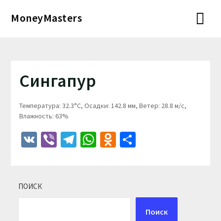
Перейти
MoneyMasters
к
содержимому
Сингапур
Температура: 32.3°C, Осадки: 142.8 мм, Ветер: 28.8 м/с,
Влажность: 63%
VK
Viber
Telegram
WhatsApp
Odnoklassniki
Отправить
ПОИСК
Поиск