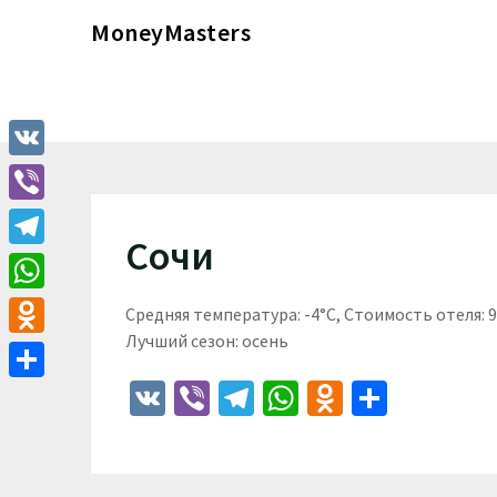
Перейти
MoneyMasters
к
содержимому
VK
Viber
Сочи
Telegram
WhatsApp
Средняя температура: -4°C, Стоимость отеля:
Лучший сезон: осень
Odnoklassniki
VK
Viber
Telegram
WhatsApp
Odnoklass
Отпра
Отправить