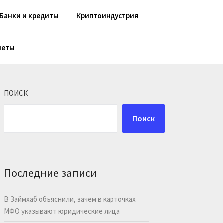
Банки и кредиты
Криптоиндустрия
шеты
ПОИСК
Поиск
Последние записи
В Займхаб объяснили, зачем в карточках
МФО указывают юридические лица