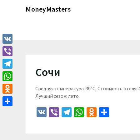
Перейти
MoneyMasters
к
содержимому
VK
Viber
Сочи
Telegram
WhatsApp
Средняя температура: 30°C, Стоимость отеля:
Лучший сезон: лето
Odnoklassniki
VK
Viber
Telegram
WhatsApp
Odnoklass
Отпра
Отправить