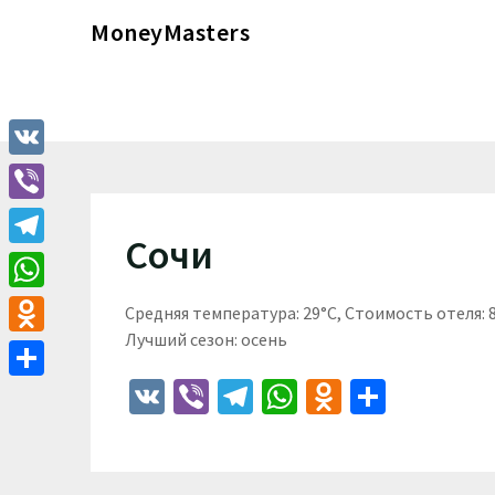
Перейти
MoneyMasters
к
содержимому
VK
Viber
Сочи
Telegram
WhatsApp
Средняя температура: 29°C, Стоимость отеля:
Лучший сезон: осень
Odnoklassniki
VK
Viber
Telegram
WhatsApp
Odnoklass
Отпра
Отправить