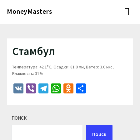
Перейти
MoneyMasters
к
содержимому
Стамбул
Температура: 42.1°C, Осадки: 81.0 мм, Ветер: 3.0 м/с,
Влажность: 31%
VK
Viber
Telegram
WhatsApp
Odnoklassniki
Отправить
ПОИСК
Поиск