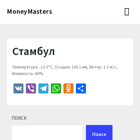
Перейти
MoneyMasters
к
содержимому
Стамбул
Температура: -13.3°C, Осадки: 143.1 мм, Ветер: 1.1 м/с,
Влажность: 60%
VK
Viber
Telegram
WhatsApp
Odnoklassniki
Отправить
ПОИСК
Поиск