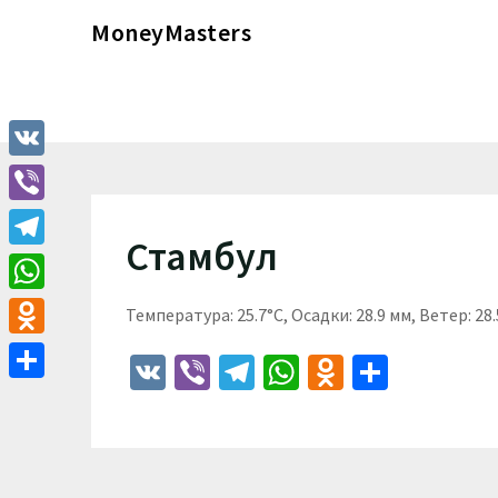
Перейти
MoneyMasters
к
содержимому
VK
Viber
Стамбул
Telegram
WhatsApp
Температура: 25.7°C, Осадки: 28.9 мм, Ветер: 28
Odnoklassniki
VK
Viber
Telegram
WhatsApp
Odnoklass
Отпра
Отправить