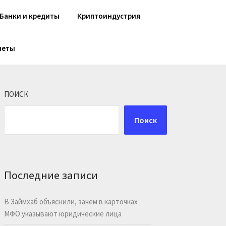
Банки и кредиты
Криптоиндустрия
шеты
ПОИСК
Поиск
Последние записи
В Займхаб объяснили, зачем в карточках
МФО указывают юридические лица