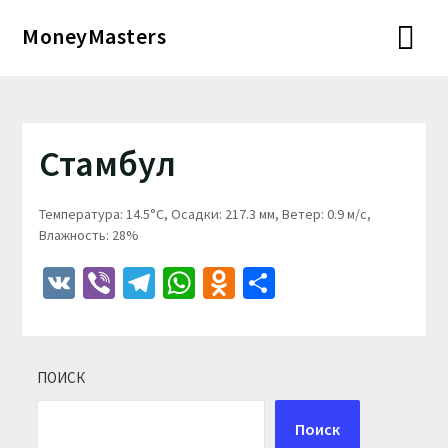
Перейти
MoneyMasters
к
содержимому
Стамбул
Температура: 14.5°C, Осадки: 217.3 мм, Ветер: 0.9 м/с,
Влажность: 28%
VK
Viber
Telegram
WhatsApp
Odnoklassniki
Отправить
ПОИСК
Поиск