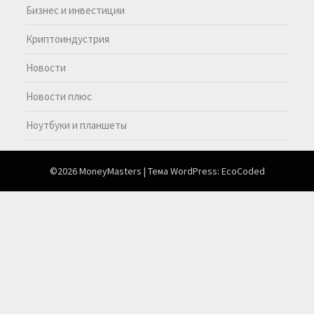
Бизнес и инвестиции
Криптоиндустрия
Новости
Новости плюс
Ноутбуки и планшеты
©2026 MoneyMasters
| Тема WordPress:
EcoCoded