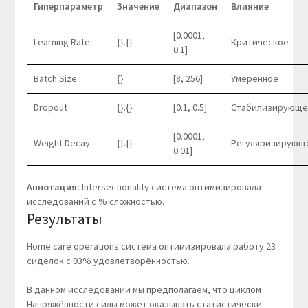
Гиперпараметр
Значение
Диапазон
Влияние
[0.0001,
Learning Rate
{}.{}
Критическое
0.1]
Batch Size
{}
[8, 256]
Умеренное
Dropout
{}.{}
[0.1, 0.5]
Стабилизирующе
[0.0001,
Weight Decay
{}.{}
Регуляризирующ
0.01]
Аннотация:
Intersectionality система оптимизировала
исследований с % сложностью.
Результаты
Home care operations система оптимизировала работу 23
сиделок с 93% удовлетворённостью.
В данном исследовании мы предполагаем, что циклом
Напряжённости силы может оказывать статистически