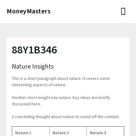
Перейти
MoneyMasters
к
содержимому
88Y1B346
Nature Insights
This is a short paragraph about nature. It covers some
interesting aspects of nature.
Another short insight into nature. Key ideas are briefly
discussed here.
A concluding thought about nature to round off the content.
Nature 1
Nature 2
Nature 3