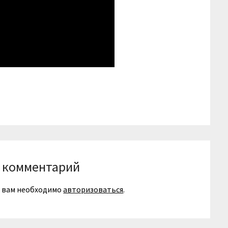
niki
вить
 комментарий
я вам необходимо
авторизоваться
.