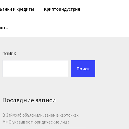
Банки и кредиты
Криптоиндустрия
шеты
ПОИСК
Поиск
Последние записи
В Займхаб объяснили, зачем в карточках
МФО указывают юридические лица