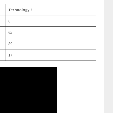
Technology 2
6
65
89
17