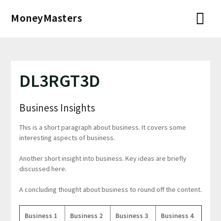
Перейти
MoneyMasters
к
содержимому
DL3RGT3D
Business Insights
This is a short paragraph about business. It covers some
interesting aspects of business.
Another short insight into business. Key ideas are briefly
discussed here.
A concluding thought about business to round off the content.
Business 1
Business 2
Business 3
Business 4