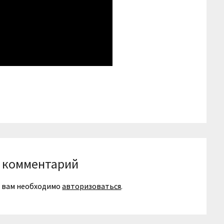
niki
вить
 комментарий
я вам необходимо
авторизоваться
.