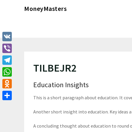
Перейти
MoneyMasters
к
содержимому
VK
Viber
TILBEJR2
Telegram
WhatsApp
Education Insights
Odnoklassniki
This is a short paragraph about education. It cov
Отправить
Another short insight into education. Key ideas ar
A concluding thought about education to round o