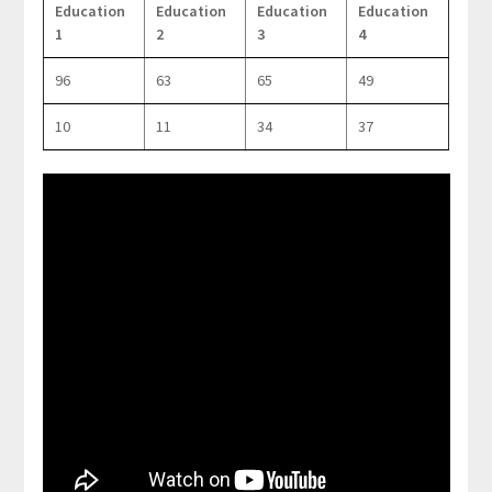
Education
Education
Education
Education
1
2
3
4
96
63
65
49
10
11
34
37