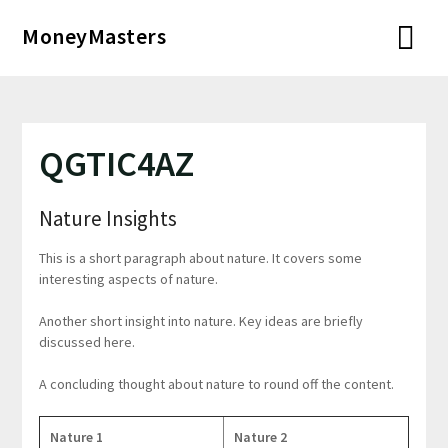
Перейти
MoneyMasters
к
содержимому
QGTIC4AZ
Nature Insights
This is a short paragraph about nature. It covers some
interesting aspects of nature.
Another short insight into nature. Key ideas are briefly
discussed here.
A concluding thought about nature to round off the content.
Nature 1
Nature 2