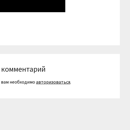
niki
вить
 комментарий
я вам необходимо
авторизоваться
.