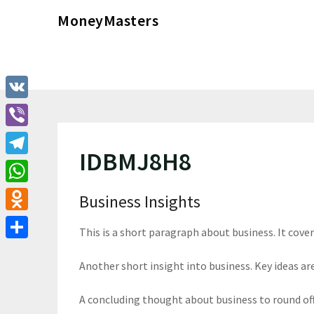
Перейти
MoneyMasters
к
содержимому
VK
Viber
IDBMJ8H8
Telegram
WhatsApp
Business Insights
Odnoklassniki
This is a short paragraph about business. It cove
Отправить
Another short insight into business. Key ideas are
A concluding thought about business to round of